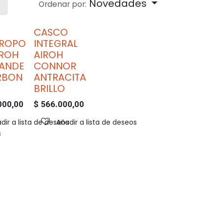
Novedades
Ordenar por:
CASCO
PROPO
INTEGRAL
IROH
AIROH
ANDE
CONNOR
RBON
ANTRACITA
BRILLO
000,00
$
566.000,00
dir a lista de deseos
Añadir a lista de deseos
s