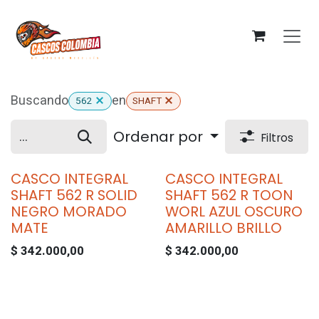
Ir al contenido
Buscando
en
562
SHAFT
Ordenar por
Filtros
CASCO INTEGRAL
CASCO INTEGRAL
SHAFT 562 R SOLID
SHAFT 562 R TOON
NEGRO MORADO
WORL AZUL OSCURO
MATE
AMARILLO BRILLO
$
342.000,00
$
342.000,00