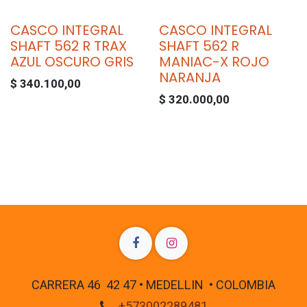
CASCO INTEGRAL
CASCO INTEGRAL
SHAFT 562 R TRAX
SHAFT 562 R
AZUL OSCURO GRIS
MANIAC-X ROJO
NARANJA
$
340.100,00
$
320.000,00
CARRERA 46 42 47 • MEDELLIN • COLOMBIA
+573002289481