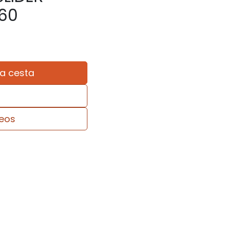
60
la cesta
seos