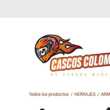
Ir al contenido
SI
LETEROS
CALZADO
GUANTES
Todos los productos
HERRAJES
ARM