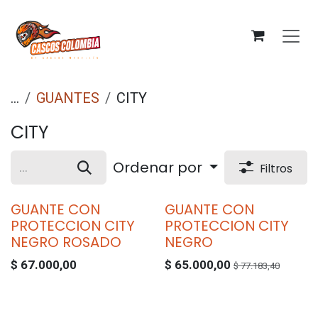
Ir al contenido
...
GUANTES
CITY
CITY
Ordenar por
Filtros
GUANTE CON
GUANTE CON
PROTECCION CITY
PROTECCION CITY
NEGRO ROSADO
NEGRO
$
67.000,00
$
65.000,00
$
77.183,40