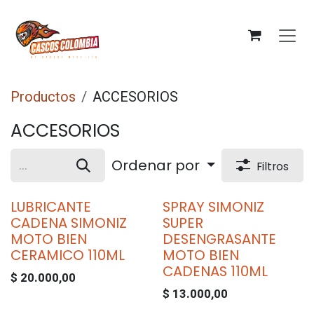
Ir al contenido
Productos
ACCESORIOS
ACCESORIOS
Ordenar por
Filtros
LUBRICANTE
SPRAY SIMONIZ
CADENA SIMONIZ
SUPER
MOTO BIEN
DESENGRASANTE
CERAMICO 110ML
MOTO BIEN
CADENAS 110ML
$
20.000,00
$
13.000,00