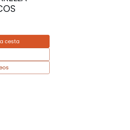
ECOS
la cesta
seos