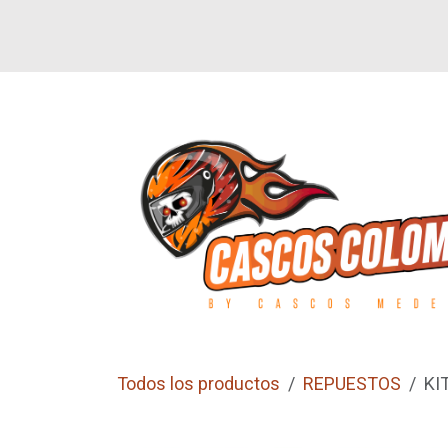
Ir al contenido
SI
LETEROS
CALZADO
GUANTES
Todos los productos
REPUESTOS
KI