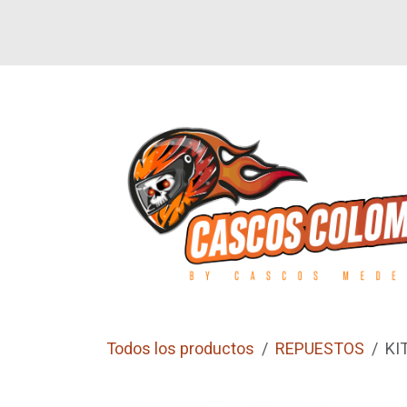
Ir al contenido
SI
LETEROS
CALZADO
GUANTES
Todos los productos
REPUESTOS
KI