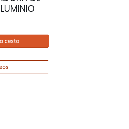
LUMINIO
la cesta
seos