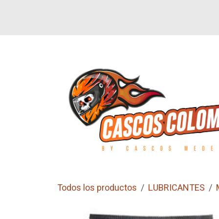
Ir al contenido
SI
LETEROS
CALZADO
GUANTES
Todos los productos
LUBRICANTES