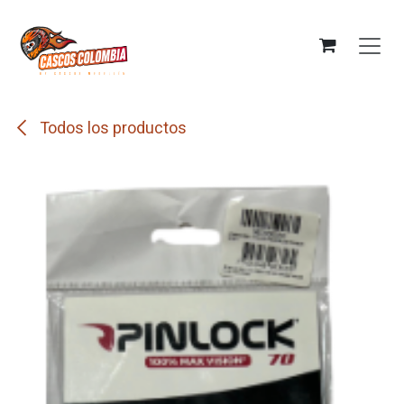
Ir al contenido
Todos los productos