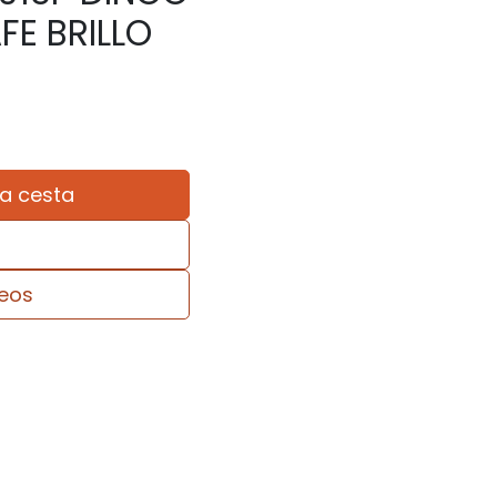
E BRILLO
la cesta
seos