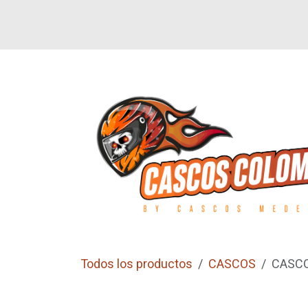
Ir al contenido
SI
LETEROS
CALZADO
GUANTES
Todos los productos
CASCOS
CASCO