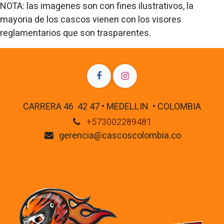
NOTA: las imagenes son con fines ilustrativos, la
mayoria de los cascos vienen con los visores
reglamentarios que son trasparentes.
CARRERA 46 42 47 • MEDELLIN • COLOMBIA
+573002289481
gerencia@cascoscolombia.co