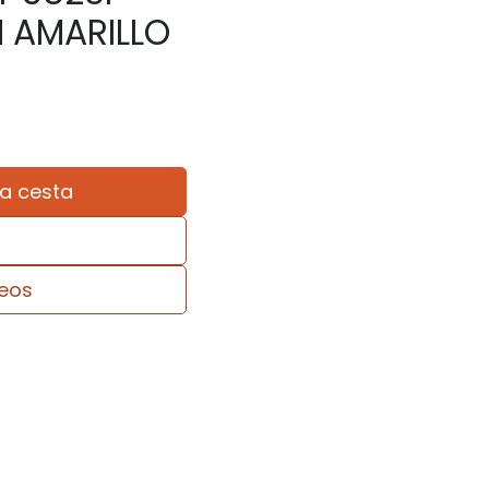
 AMARILLO
la cesta
seos