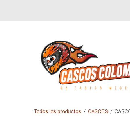
Ir al contenido
SI
LETEROS
CALZADO
GUANTES
Todos los productos
CASCOS
CASCO