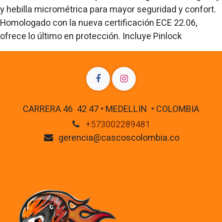
y hebilla micrométrica para mayor seguridad y confort.
Homologado con la nueva certificación ECE 22.06,
ofrece lo último en protección. Incluye Pinlock
CARRERA 46 42 47 • MEDELLIN • COLOMBIA
+573002289481
gerencia@cascoscolombia.co