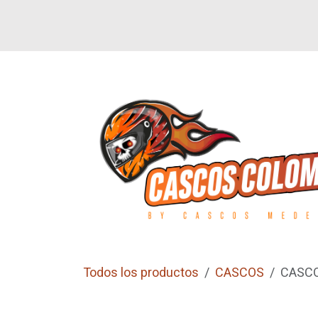
Ir al contenido
SI
LETEROS
CALZADO
GUANTES
Todos los productos
CASCOS
CASCO