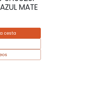
 AZUL MATE
la cesta
seos