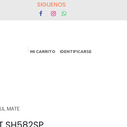
OS
MI CARRITO
IDENTIFICARSE
PROMOCIONES
Eventos
ZUL MATE
T SH582SP