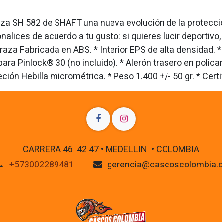
raza SH 582 de SHAFT una nueva evolución de la protecci
sonalices de acuerdo a tu gusto: si quieres lucir deportiv
oraza Fabricada en ABS. * Interior EPS de alta densidad. 
 para Pinlock® 30 (no incluido). * Alerón trasero en poli
ujeción Hebilla micrométrica. * Peso 1.400 +/- 50 gr. * Ce
CARRERA 46 42 47 • MEDELLIN • COLOMBIA
+573002289481
gerencia@cascoscolombia.