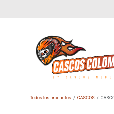
Ir al contenido
SI
LETEROS
CALZADO
GUANTES
Todos los productos
CASCOS
CASCO