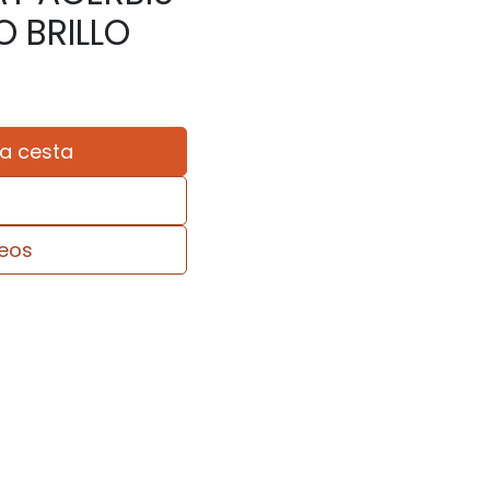
O BRILLO
la cesta
seos