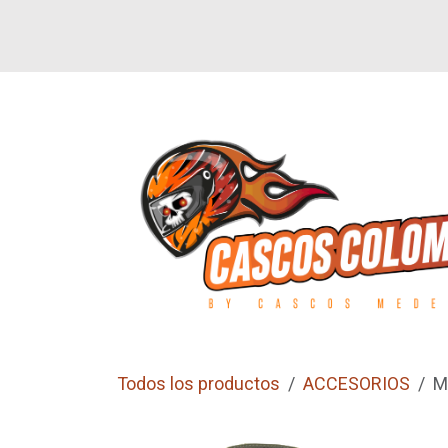
Ir al contenido
SI
LETEROS
CALZADO
GUANTES
Todos los productos
ACCESORIOS
M