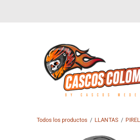
Ir al contenido
SI
LETEROS
CALZADO
GUANTES
Todos los productos
LLANTAS
PIREL