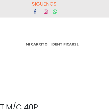
OS
MI CARRITO
IDENTIFICARSE
PROMOCIONES
Eventos
 TT M/C 40P