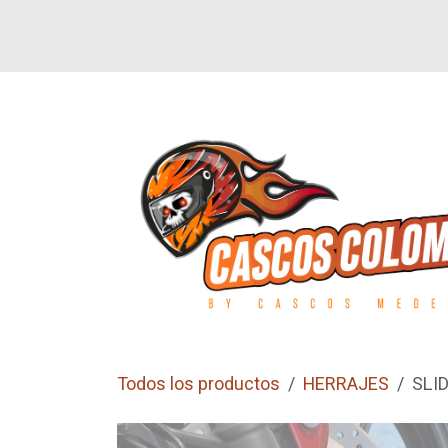
Ir al contenido
SI
LETEROS
CALZADO
GUANTES
Todos los productos
HERRAJES
SLI